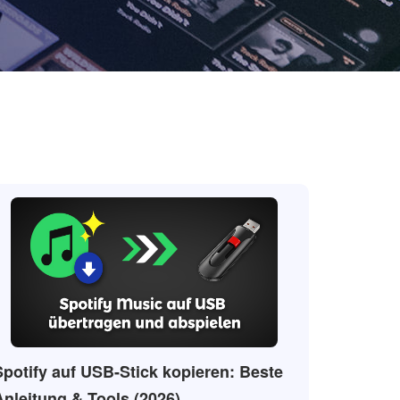
Spotify auf USB-Stick kopieren: Beste
Top 7 Sp
Anleitung & Tools (2026)
Musik al