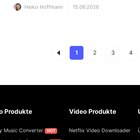
Heiko Hoffmann
15.06.2026
1
2
3
4
o Produkte
Video Produkte
fy Music Converter
Netflix Video Downloader
HOT