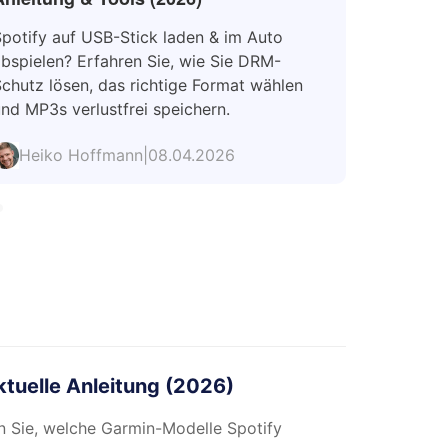
potify auf USB-Stick laden & im Auto
Hier stell
bspielen? Erfahren Sie, wie Sie DRM-
Download
chutz lösen, das richtige Format wählen
Songs auf
nd MP3s verlustfrei speichern.
sie offlin
Heiko Hoffmann
|
08.04.2026
Heiko
ktuelle Anleitung (2026)
n Sie, welche Garmin-Modelle Spotify