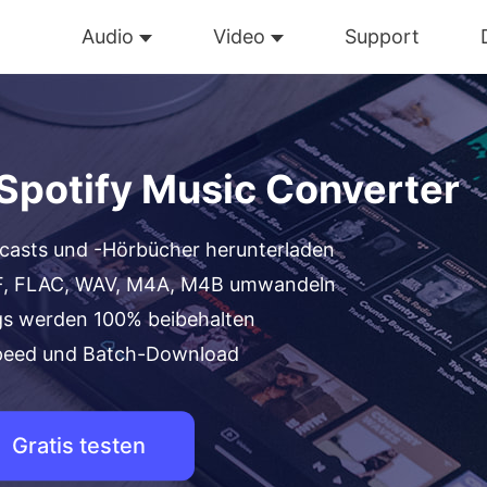
Audio
Video
Support
Spotify Music Converter
odcasts und -Hörbücher herunterladen
AIFF, FLAC, WAV, M4A, M4B umwandeln
gs werden 100% beibehalten
Speed und Batch-Download
Gratis testen