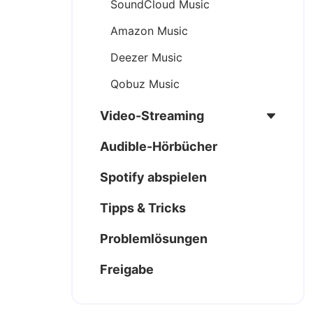
SoundCloud Music
otify MP3
Vergleich der 12 besten Spotify Download
Amazon Music
rtphones &
Erfahren Sie, welche Tools (PC, Handy &
Deezer Music
r ehrliche
Online) Spotify als MP3 speichern – mit
echten Testergebnissen.
Qobuz Music
Heiko Hoffmann
|
17.07.2026
Video-Streaming
Audible-Hörbücher
Spotify abspielen
Tipps & Tricks
Problemlösungen
Freigabe