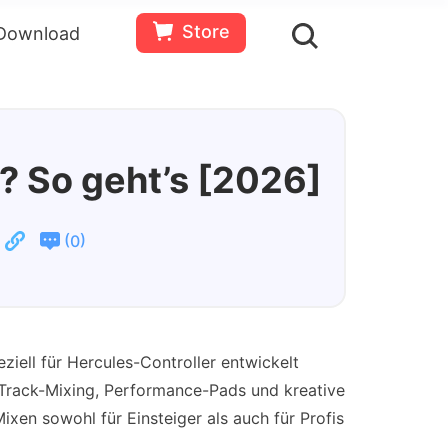
Store
Download
en
Bewertungen(
0
)
Ressourcen
Gratis
Jetzt
testen
kaufen
? So geht’s [2026]
(
)
0
peziell für Hercules-Controller entwickelt
 Track-Mixing, Performance-Pads und kreative
ixen sowohl für Einsteiger als auch für Profis