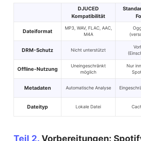
DJUCED
Standar
Kompatibilität
F
MP3, WAV, FLAC, AAC,
Ogg
Dateiformat
M4A
(vers
Vor
DRM-Schutz
Nicht unterstützt
(Einsc
Uneingeschränkt
Nur in
Offline-Nutzung
möglich
Spot
Metadaten
Automatische Analyse
Eingeschr
Dateityp
Lokale Datei
Cach
Teil 2.
Vorbereitungen: Spoti