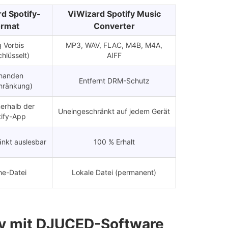
d Spotify-
ViWizard Spotify Music
ormat
Converter
 Vorbis
MP3, WAV, FLAC, M4B, M4A,
chlüsselt)
AIFF
handen
Entfernt DRM-Schutz
hränkung)
nerhalb der
Uneingeschränkt auf jedem Gerät
ify-App
änkt auslesbar
100 % Erhalt
e-Datei
Lokale Datei (permanent)
fy mit DJUCED-Software