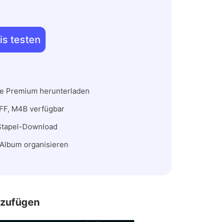
is testen
ne Premium herunterladen
FF, M4B verfügbar
Stapel-Download
r Album organisieren
nzufügen