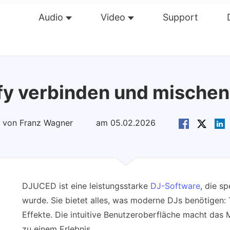
Audio
Video
Support
Übersicht
Guide
Tech Dat
y verbinden und mischen
rt von Franz Wagner
am 05.02.2026
DJUCED ist eine leistungsstarke
DJ-Software
, die s
wurde. Sie bietet alles, was moderne DJs benötigen:
Effekte. Die intuitive Benutzeroberfläche macht das M
zu einem Erlebnis.