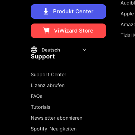
Audib
Produkt Center
Apple
Amazo
ViWizard Store
Tidal 
Support
Support Center
Lizenz abrufen
FAQs
Tutorials
Newsletter abonnieren
Spotify-Neuigkeiten