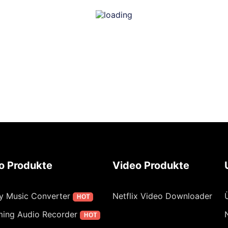
o Produkte
Video Produkte
fy Music Converter
Netflix Video Downloader
HOT
ming Audio Recorder
HOT