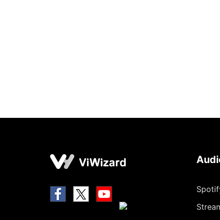
Audi
Spoti
Strea