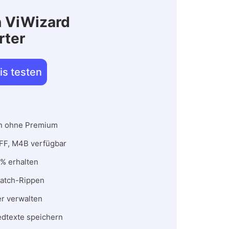
n ViWizard
rter
is testen
en ohne Premium
FF, M4B verfügbar
 % erhalten
Batch-Rippen
er verwalten
edtexte speichern