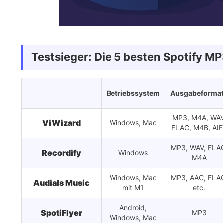
Testsieger: Die 5 besten Spotify MP
Betriebssystem
Ausgabeforma
MP3, M4A, WAV
ViWizard
Windows, Mac
FLAC, M4B, AIF
MP3, WAV, FLA
Recordify
Windows
M4A
Windows, Mac
MP3, AAC, FLA
Audials Music
mit M1
etc.
Android,
SpotiFlyer
MP3
Windows, Mac