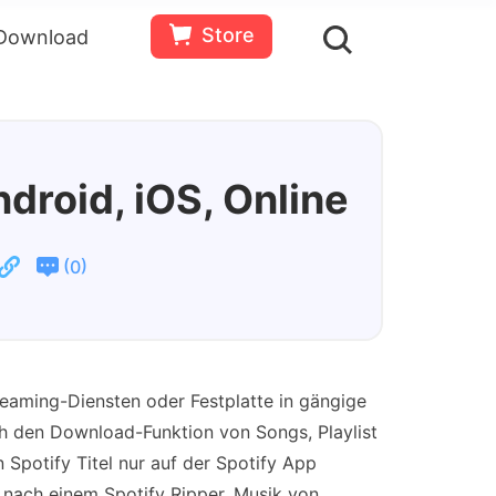
Store
Download
en
Bewertungen(
0
)
Ressourcen
Gratis
Jetzt
testen
kaufen
ndroid, iOS, Online
(
)
0
eaming-Diensten oder Festplatte in gängige
h den Download-Funktion von Songs, Playlist
 Spotify Titel nur auf der Spotify App
nach einem Spotify Ripper, Musik von