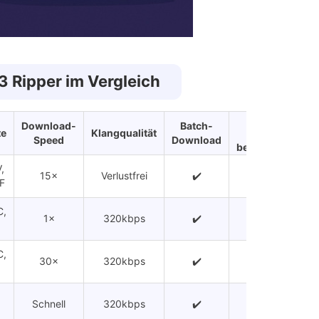
3 Ripper im Vergleich
ID3-
Download-
Batch-
te
Klangqualität
Tags
Pre
Speed
Download
behalten
,
15×
Verlustfrei
✔️
✔️
€14,
F
C,
Grat
1×
320kbps
✔️
✔️
€19
C,
30×
320kbps
✔️
✔️
$29
Schnell
320kbps
✔️
✔️
Koste