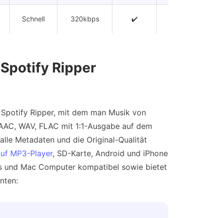
Schnell
320kbps
✔️
✔️
Koste
Spotify Ripper
r Spotify Ripper, mit dem man Musik von
AAC, WAV, FLAC mit 1:1-Ausgabe auf dem
lle Metadaten und die Original-Qualität
auf MP3-Player
, SD-Karte, Android und iPhone
ows und Mac Computer kompatibel sowie bietet
nten: