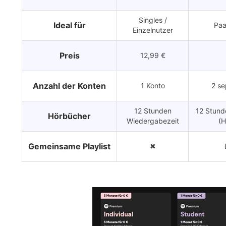
Singles /
Ideal für
Paa
Einzelnutzer
Preis
12,99 €
Anzahl der Konten
1 Konto
2 se
12 Stunden
12 Stund
Hörbücher
Wiedergabezeit
(H
Gemeinsame Playlist
✖
Geräteunterstützung
Bis zu 5 Geräten
Bis zu 