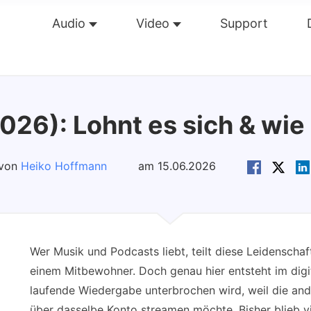
Audio
Video
Support
Übersicht
Guide
Tech Dat
026): Lohnt es sich & wie 
 von
Heiko Hoffmann
am 15.06.2026
Wer Musik und Podcasts liebt, teilt diese Leidenscha
einem Mitbewohner. Doch genau hier entsteht im digita
laufende Wiedergabe unterbrochen wird, weil die an
über dasselbe Konto streamen möchte. Bisher blieb vi