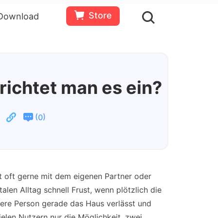
Store
Download
en
Bewertungen(
0
)
Ressourcen
Gratis
Jetzt
testen
kaufen
richtet man es ein?
(
)
0
ft oft gerne mit dem eigenen Partner oder
len Alltag schnell Frust, wenn plötzlich die
dere Person gerade das Haus verlässt und
elen Nutzern nur die Möglichkeit, zwei