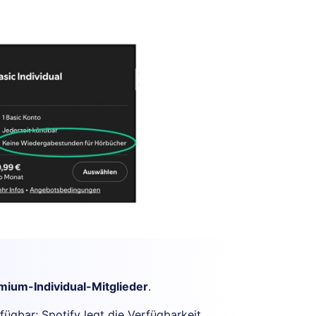
mium-Individual-Mitglieder
.
rfügbar; Spotify legt die Verfügbarkeit