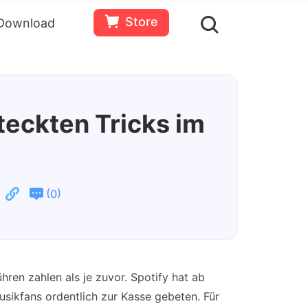
Store
Download
en
Bewertungen(
0
)
Ressourcen
Gratis
Jetzt
testen
kaufen
eckten Tricks im
(
)
0
en zahlen als je zuvor. Spotify hat ab
ikfans ordentlich zur Kasse gebeten. Für