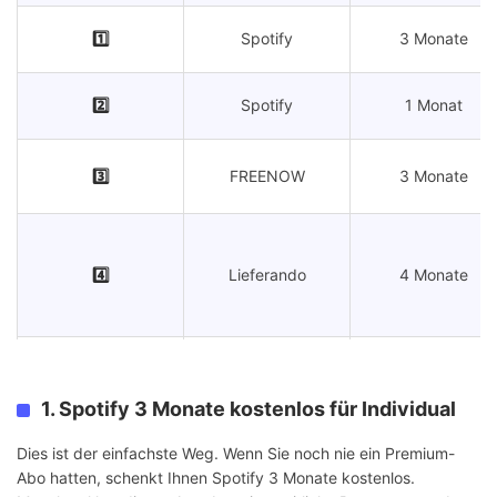
1️⃣
Spotify
3 Monate
2️⃣
Spotify
1 Monat
3️⃣
FREENOW
3 Monate
4️⃣
Lieferando
4 Monate
5️⃣
Xiaomi
Bis zu 4 Monate
1. Spotify 3 Monate kostenlos für Individual
Dies ist der einfachste Weg. Wenn Sie noch nie ein Premium-
6️⃣
Microsoft Rewards
3 Monate
Abo hatten, schenkt Ihnen Spotify 3 Monate kostenlos.