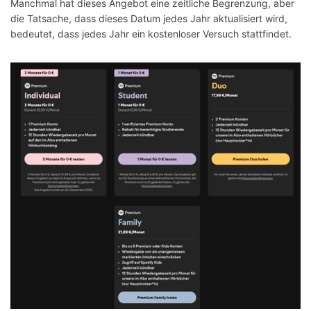
Manchmal hat dieses Angebot eine zeitliche Begrenzung, aber
die Tatsache, dass dieses Datum jedes Jahr aktualisiert wird,
bedeutet, dass jedes Jahr ein kostenloser Versuch stattfindet.
7️⃣
Telekom
1 Monat
8️⃣
Geschenkkarten
Bis zu 12 Monate
9️⃣
Opera Browser
3 Monate
🔟
H&M
3 Monate