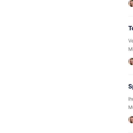
T
Ve
MP
S
Ih
Mu