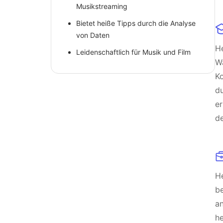
Musikstreaming
Bietet heiße Tipps durch die Analyse
von Daten
He
Leidenschaftlich für Musik und Film
Wä
Ko
d
er
de
He
b
an
he