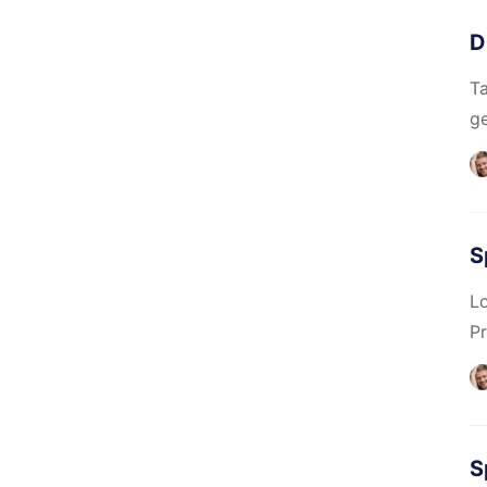
D
Ta
g
S
Lo
Pr
S