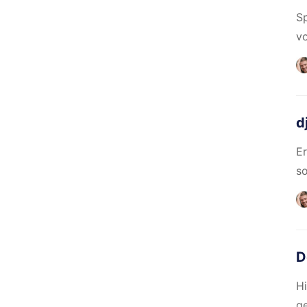
Sp
v
d
Er
so
D
Hi
g