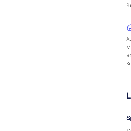
Ra
Au
Mu
Be
Ko
L
S
Mö