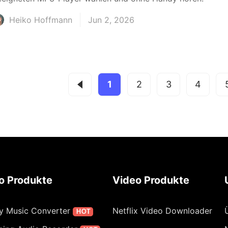
Heiko Hoffmann
Jun 2, 2026
1
2
3
4
o Produkte
Video Produkte
fy Music Converter
Netflix Video Downloader
HOT