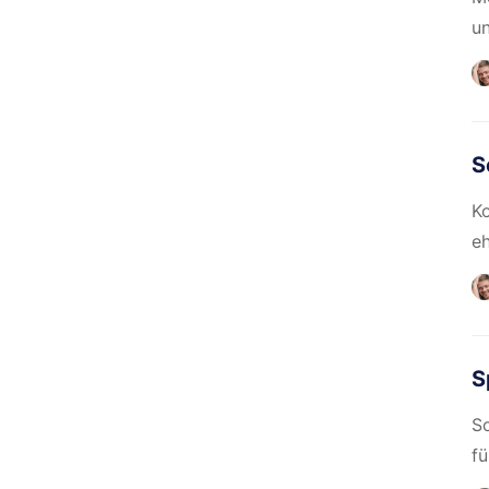
un
S
Ko
eh
S
So
fü