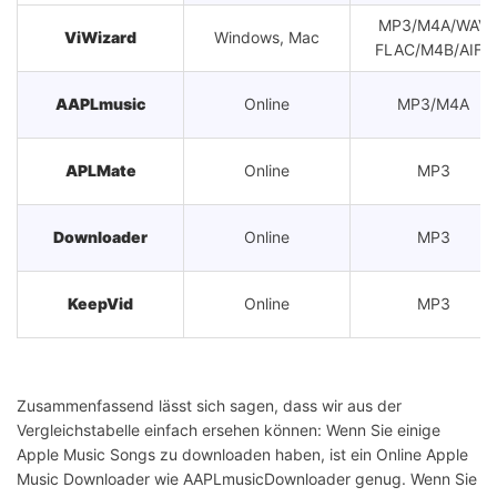
MP3/M4A/WAV
ViWizard
Windows, Mac
FLAC/M4B/AIFF
AAPLmusic
Online
MP3/M4A
APLMate
Online
MP3
Downloader
Online
MP3
KeepVid
Online
MP3
Soundloaders
Online
MP3
Zusammenfassend lässt sich sagen, dass wir aus der
Windows, Mac,
Vergleichstabelle einfach ersehen können: Wenn Sie einige
Audacity
MP3/OGG/WAV
Linux
Apple Music Songs zu downloaden haben, ist ein Online Apple
Music Downloader wie AAPLmusicDownloader genug. Wenn Sie