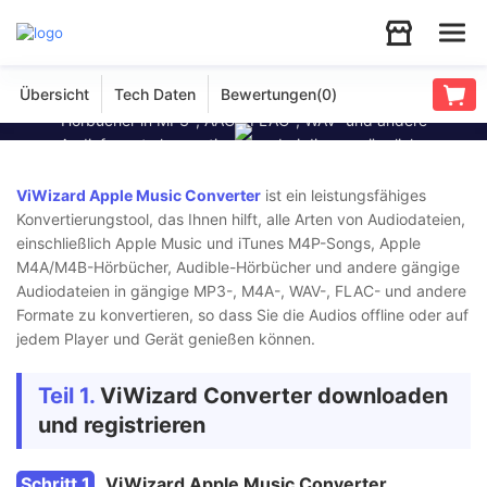
ViWizard Apple Music Converter
Benutzerhandbuch
ViWizard Apple Music Converter wurde entwickelt, geschützte
Übersicht
Tech Daten
Bewertungen(
0
)
Audiodateien wie Apple Music, iTunes-Musik und Audible-
Audio
Hörbücher in MP3-, AAC-, FLAC-, WAV- und andere
Audioformate konvertieren, wobei die ursprüngliche
Video
Audioqualität und ID3-Tags erhalten bleiben. Außerdem können
Sie Parameter bei Bedarf anpassen.
ViWizard Apple Music Converter
ist ein leistungsfähiges
Konvertierungstool, das Ihnen hilft, alle Arten von Audiodateien,
Support
einschließlich Apple Music und iTunes M4P-Songs, Apple
Jetzt kaufen
Gratis testen
M4A/M4B-Hörbücher, Audible-Hörbücher und andere gängige
Audiodateien in gängige MP3-, M4A-, WAV-, FLAC- und andere
Download
Formate zu konvertieren, so dass Sie die Audios offline oder auf
jedem Player und Gerät genießen können.
Store
Teil 1.
ViWizard Converter downloaden
und registrieren
Schritt 1
ViWizard Apple Music Converter