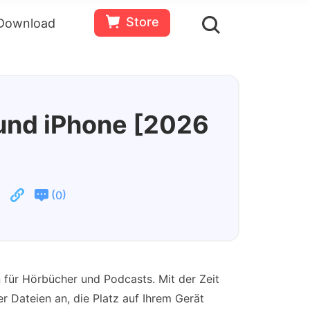
Store
Download
en
Bewertungen(
0
)
Ressourcen
Gratis
Jetzt
testen
kaufen
und iPhone [2026
(
)
0
n für Hörbücher und Podcasts. Mit der Zeit
 Dateien an, die Platz auf Ihrem Gerät