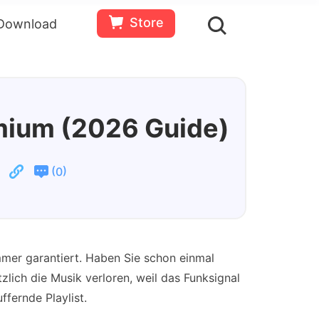
Store
Download
en
Bewertungen(
0
)
Ressourcen
Gratis
Jetzt
testen
kaufen
emium (2026 Guide)
(
)
0
immer garantiert. Haben Sie schon einmal
zlich die Musik verloren, weil das Funksignal
fernde Playlist.