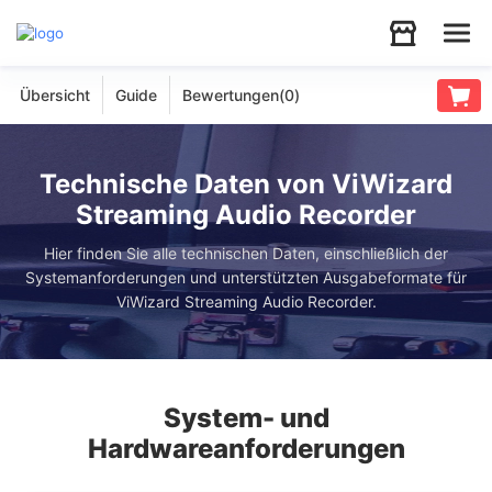
Übersicht
Guide
Bewertungen(
0
)
Audio
Video
Technische Daten von ViWizard
Streaming Audio Recorder
Support
Hier finden Sie alle technischen Daten, einschließlich der
Systemanforderungen und unterstützten Ausgabeformate für
Download
ViWizard Streaming Audio Recorder.
Store
System- und
Hardwareanforderungen