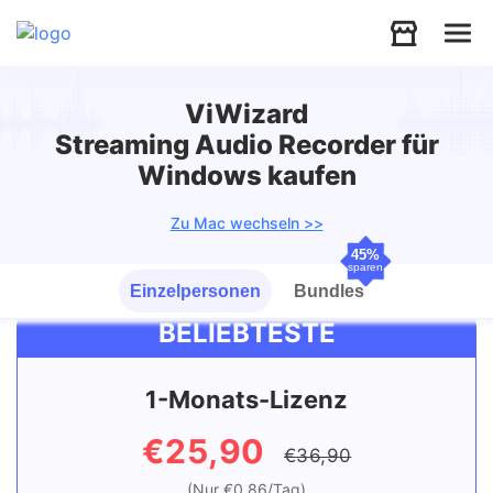
Audio
ViWizard
Streaming Audio Recorder für
Video
Windows kaufen
Zu Mac wechseln >>
Support
45%
sparen
Einzelpersonen
Bundles
Download
BELIEBTESTE
Store
1-Monats-Lizenz
€25,90
€36,90
(Nur €0,86/Tag)