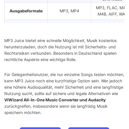
MP3, FLAC, M4A
Ausgabeformate
MP3, MP4
M4B, AIFF, WAV
Bis zu 24 Bit, 192
Max. Audioqualität
Bis zu 320kbps
kHz
Hängt vom
MP3 Juice bietet eine schnelle Möglichkeit, Musik kostenlos
Download-
Im Durchschnitt
Netzwerk und der
herunterzuladen, doch die Nutzung ist mit Sicherheits- und
Geschwindigkeit
30-mal schneller
Quelle ab
Rechtsrisiken verbunden. Besonders in Deutschland spielen
rechtliche Aspekte eine wichtige Rolle.
Keine vollständigen
Vollständige ID-
ID3-Tags behalten
Metadaten
Tags beibehalten
Für Gelegenheitsnutzer, die nur einzelne Songs testen möchten,
kann MP3 Juice noch eine kurzfristige Option sein. Wer jedoch
Sicherheit
✩✩
✩✩✩✩✩
eine höhere Audioqualität, mehr Sicherheit und eine langfristige
Nutzung sucht, sollte auf sichere und legale Alternativen wie
Batch-Download
❌
✔️
ViWizard All-In-One Music Converter und Audacity
zurückgreifen, insbesondere wenn sie langfristig Musik
speichern möchten.