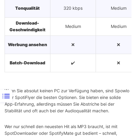
Tonqualität
320 kbps
Medium
Download-
Medium
Medium
Geschwindigkeit
Werbung ansehen
❌
❌
Batch-Download
✔️
❌
Risiko
Mittel
Mittel
Wenn Sie absolut keinen PC zur Verfügung haben, sind Spowlo
oder SpotiFlyer die besten Optionen. Sie bieten eine solide
Stabilität
⭐⭐⭐
⭐⭐⭐
App-Erfahrung, allerdings müssen Sie Abstriche bei der
Stabilität und oft auch bei der Audioqualität machen.
Wer nur schnell den neuesten Hit als MP3 braucht, ist mit
SpotDownloader oder SpotifyMate gut bedient – schnell,