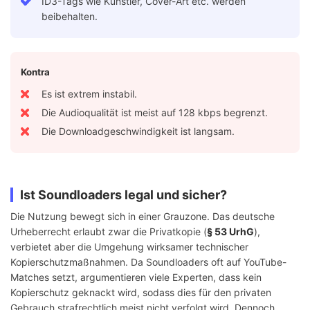
ID3-Tags wie Künstler, Cover-Art etc. werden
beibehalten.
Kontra
Es ist extrem instabil.
Die Audioqualität ist meist auf 128 kbps begrenzt.
Die Downloadgeschwindigkeit ist langsam.
Ist Soundloaders legal und sicher?
Die Nutzung bewegt sich in einer Grauzone. Das deutsche
Urheberrecht erlaubt zwar die Privatkopie (
§ 53 UrhG
),
verbietet aber die Umgehung wirksamer technischer
Kopierschutzmaßnahmen. Da Soundloaders oft auf YouTube-
Matches setzt, argumentieren viele Experten, dass kein
Kopierschutz geknackt wird, sodass dies für den privaten
Gebrauch strafrechtlich meist nicht verfolgt wird. Dennoch