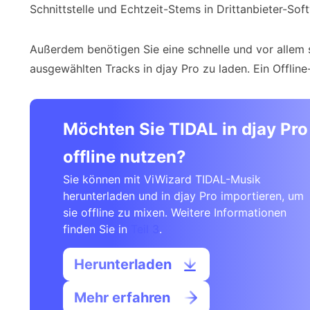
Schnittstelle und Echtzeit-Stems in Drittanbieter-Sof
Außerdem benötigen Sie eine schnelle und vor allem s
ausgewählten Tracks in djay Pro zu laden. Ein Offline
Möchten Sie TIDAL in djay Pro
offline nutzen?
Sie können mit ViWizard TIDAL-Musik
herunterladen und in djay Pro importieren, um
sie offline zu mixen. Weitere Informationen
finden Sie in
Teil 3
.
Herunterladen
Mehr erfahren