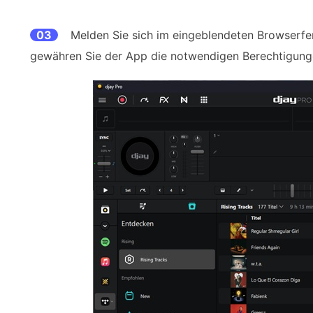
03
Melden Sie sich im eingeblendeten Browserfe
gewähren Sie der App die notwendigen Berechtigung