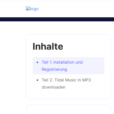
Tidal Music Converter
M4A, FLAC, WAV, M4B, etc. umwan
Audioqualität erhalten bleibt. Da
Inhalte
Teil 1. Installation und
Registrierung
Teil 2. Tidal Music in MP3
downloaden