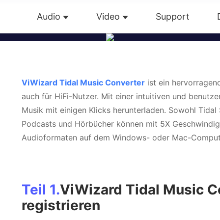
deln und diese Musiktitel lokal auf dem Computer s
Audio
Video
Support
Übersicht
Guide
Tech Dat
nn können Sie Tidal Music auf ein anderes Gerät für 
Win
Mac
ViWizard Tidal Music Converter
ist ein hervorragen
auch für HiFi-Nutzer. Mit einer intuitiven und benutze
Gratis testen
Jetzt kaufen
Musik mit einigen Klicks herunterladen. Sowohl Tidal
Podcasts und Hörbücher können mit 5X Geschwindig
Audioformaten auf dem Windows- oder Mac-Comput
Teil 1.
ViWizard Tidal Music Co
registrieren