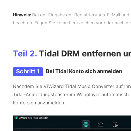
Hinweis:
Bei der Eingabe der Registrierungs-E-Mail und
beachten. Fügen Sie keine Leerzeichen vor oder nach d
Teil 2.
Tidal DRM entfernen u
Schritt 1
Bei Tidal Konto sich anmelden
Nachdem Sie ViWizard Tidal Music Converter auf Ihr
Tidal-Anmeldungsfenster im Webplayer automatisch. K
Konto sich anzumelden.