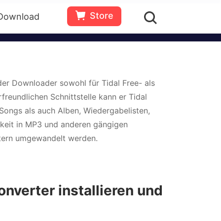
peichern, wobei die verlustfreie
Store
Download
en
Bewertungen(
0
)
Ressourcen
die Offline-Wiedergabe übertragen.
Gratis
Jetzt
testen
kaufen
der Downloader sowohl für Tidal Free- als
rfreundlichen Schnittstelle kann er Tidal
 Songs als auch Alben, Wiedergabelisten,
keit in MP3 und anderen gängigen
ern umgewandelt werden.
nverter installieren und