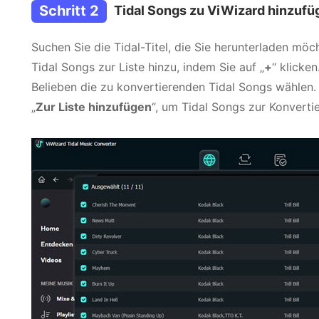
Schritt 2
Tidal Songs zu ViWizard hinzufü
Suchen Sie die Tidal-Titel, die Sie herunterladen möch
Tidal Songs zur Liste hinzu, indem Sie auf „
+
“ klicke
Belieben die zu konvertierenden Tidal Songs wählen. 
„
Zur Liste hinzufügen
“, um Tidal Songs zur Konverti