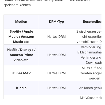
speichern können.
Medien
DRM-Typ
Beschreibun
Spotify / Apple
Zwischengespeich
Music / Amazon
Hartes DRM
nicht exportierb
Music etc.
verschlüsselte Dat
Verhinderung v
Netflix / Disney+ /
Bildschirmaufnah
Amazon Prime
Hartes DRM
Verhinderung v
Video etc.
Downloads
Muss auf Appl
iTunes M4V
Hartes DRM
Geräten abgespi
werden
Kindle
Hartes DRM
An Konto gebun
Mit Wasserzeic
EPUB
Weiches DRM
versehen, frei