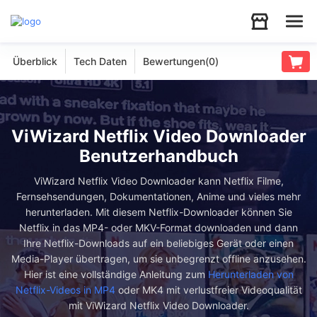
Überblick
Tech Daten
Bewertungen(
0
)
Audio
Video
ViWizard Netflix Video Downloader
Support
Benutzerhandbuch
ViWizard Netflix Video Downloader kann Netflix Filme,
Download
Fernsehsendungen, Dokumentationen, Anime und vieles mehr
herunterladen. Mit diesem Netflix-Downloader können Sie
Netflix in das MP4- oder MKV-Format downloaden und dann
Store
Ihre Netflix-Downloads auf ein beliebiges Gerät oder einen
Media-Player übertragen, um sie unbegrenzt offline anzusehen.
Hier ist eine vollständige Anleitung zum
Herunterladen von
Netflix-Videos in MP4
oder MK4 mit verlustfreier Videoqualität
mit ViWizard Netflix Video Downloader.