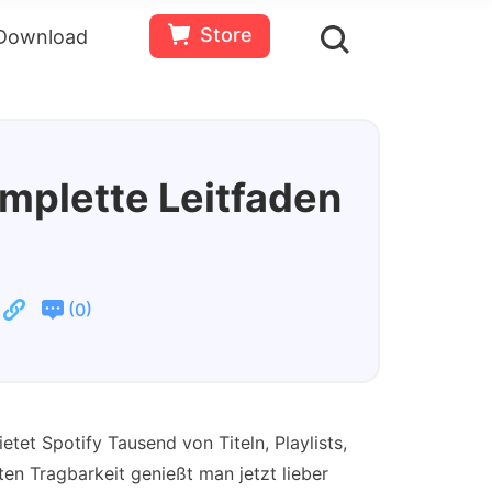
Store
Download
en
Bewertungen(
0
)
Ressourcen
Gratis
Jetzt
testen
kaufen
omplette Leitfaden
(
)
0
etet Spotify Tausend von Titeln, Playlists,
en Tragbarkeit genießt man jetzt lieber