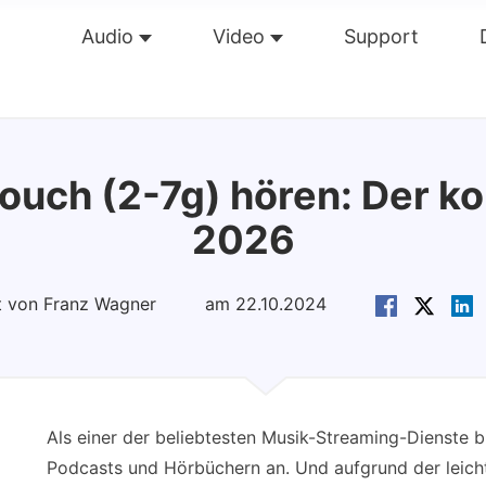
Audio
Video
Support
Übersicht
Guide
Tech Dat
Touch (2-7g) hören: Der k
2026
rt von Franz Wagner
am 22.10.2024
Als einer der beliebtesten Musik-Streaming-Dienste bi
Podcasts und Hörbüchern an. Und aufgrund der leicht