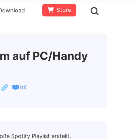
Store
Download
en
Bewertungen(
0
)
Ressourcen
Gratis
Jetzt
testen
kaufen
um auf PC/Handy
(
)
0
ße Spotify Playlist erstellt.