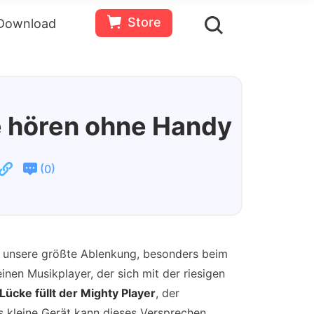
Store
Download
en
Bewertungen(
0
)
Ressourcen
Gratis
Jetzt
testen
kaufen
ne hören ohne Handy
(
)
0
ch unsere größte Ablenkung, besonders beim
einen Musikplayer, der sich mit der riesigen
Lücke füllt der Mighty Player
, der
s kleine Gerät kann dieses Versprechen