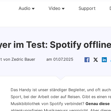
Audio
Video
Support
Übersicht
Guide
Tech Dat
yer im Test: Spotify offli
rt von Zedric Bauer
am 01.07.2025
Das Handy ist unser ständiger Begleiter, und oft au
Sport, bei der Arbeit oder auf Reisen. Gibt es einen r
Musikbibliothek von Spotify verbindet?
Genau diese 
ablenkungsfreien Musikgenuss verspricht. Aber diese