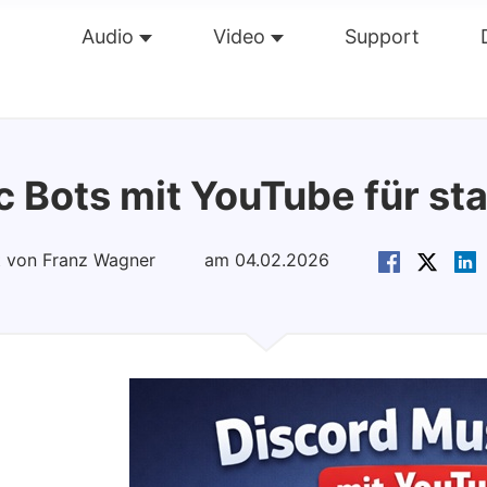
Audio
Video
Support
Übersicht
Guide
Tech Dat
c Bots mit YouTube für st
rt von Franz Wagner
am 04.02.2026