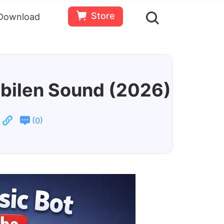
Store
Download
en
Bewertungen(
0
)
Ressourcen
Gratis
Jetzt
testen
kaufen
abilen Sound (2026)
(
)
0