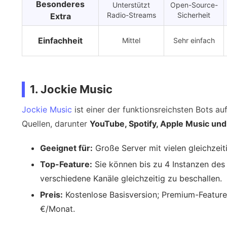
Besonderes
Unterstützt
Open-Source-
Radio-Streams
Sicherheit
Extra
Einfachheit
Mittel
Sehr einfach
Ab 4,5 €
Ab 3 €
Preis (Premium)
(Patreon)
(Features)
1. Jockie Music
Jockie Music
ist einer der funktionsreichsten Bots au
Quellen, darunter
YouTube, Spotify, Apple Music un
Geeignet für:
Große Server mit vielen gleichzei
Top-Feature:
Sie können bis zu 4 Instanzen des 
verschiedene Kanäle gleichzeitig zu beschallen.
Preis:
Kostenlose Basisversion; Premium-Feature
€/Monat.