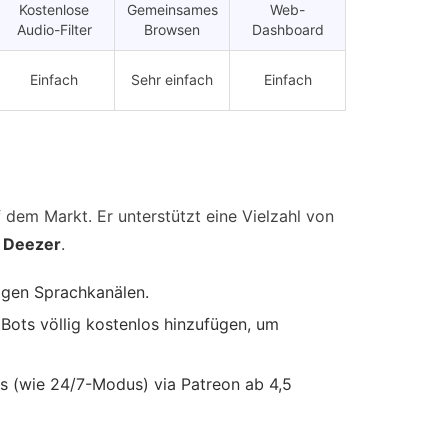
Kostenlose
Gemeinsames
Web-
Audio-Filter
Browsen
Dashboard
Einfach
Sehr einfach
Einfach
Ab 3,99 €
Ab $3,75
Spendenbasis
(Hosting)
(24/7-Modus)
f dem Markt. Er unterstützt eine Vielzahl von
d Deezer
.
tigen Sprachkanälen.
Bots völlig kostenlos hinzufügen, um
s (wie 24/7-Modus) via Patreon ab 4,5