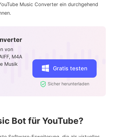
 YouTube Music Converter ein durchgehend
nnen.
nverter
en von
AIFF, M4A
re Musik
Gratis testen
Sicher herunterladen
sic Bot für YouTube?
rte Software-Erweiterung, die als virtuelles