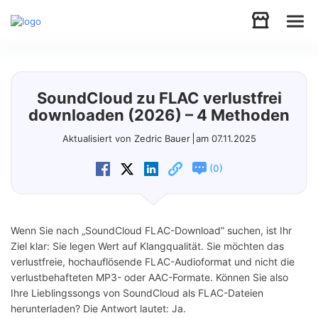
Audio
SoundCloud zu FLAC verlustfrei
Video
downloaden (2026) – 4 Methoden
Aktualisiert von Zedric Bauer
am 07.11.2025
Support
(
)
0
Download
Wenn Sie nach „SoundCloud FLAC-Download” suchen, ist Ihr
Store
Ziel klar: Sie legen Wert auf Klangqualität. Sie möchten das
verlustfreie, hochauflösende FLAC-Audioformat und nicht die
verlustbehafteten MP3- oder AAC-Formate. Können Sie also
Ihre Lieblingssongs von SoundCloud als FLAC-Dateien
herunterladen? Die Antwort lautet: Ja.