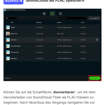
Schritt 4
SoundCloud als FLAC speichern
Klicken Sie auf die Schaltfläche „
Konvertieren
“, um mit dem
Herunterladen von SoundCloud-Titeln als FLAC-Dateien zu
beginnen. Nach Abschluss des Vorgangs navigieren Sie zur