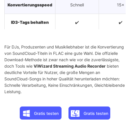
Konvertierungsspeed
Schnell
15×
ID3-Tags behalten
✔️
✔️
Batch-Download
❌
✔️
Für DJs, Produzenten und Musikliebhaber ist die Konvertierung
von SoundCloud-Titeln in FLAC eine gute Wahl. Die offizielle
Pop-up-Werbung
❌
❌
Download-Methode ist zwar nach wie vor die zuverlässigste,
doch Tools wie
ViWizard Streaming Audio Recorder
bieten
Kostenpflichti
deutliche Vorteile für Nutzer, die große Mengen an
Kosten
Gratis
kostenlose
SoundCloud-Songs in hoher Qualität herunterladen möchten:
Testversio
Schnelle Verarbeitung, Keine Einschränkungen, Gleichbleibende
Leistung.
Gratis testen
Gratis testen