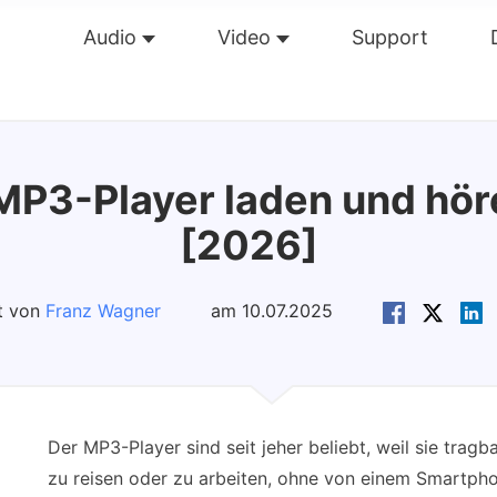
Audio
Video
Support
Übersicht
Guide
Tech Dat
MP3-Player laden und hör
[2026]
rt von
Franz Wagner
am 10.07.2025
Der MP3-Player sind seit jeher beliebt, weil sie tragb
zu reisen oder zu arbeiten, ohne von einem Smartph