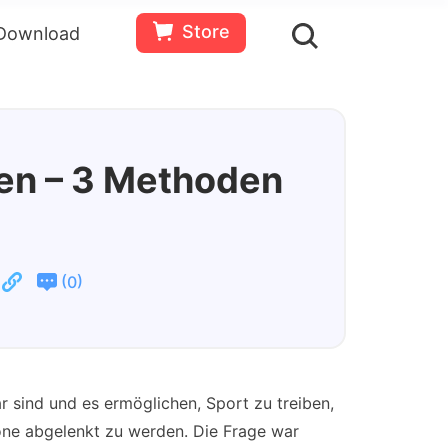
Store
Download
en
Bewertungen(
0
)
Ressourcen
Gratis
Jetzt
testen
kaufen
en – 3 Methoden
(
)
0
ar sind und es ermöglichen, Sport zu treiben,
one abgelenkt zu werden. Die Frage war