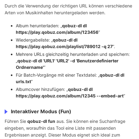
Durch die Verwendung der richtigen URL können verschiedene
Arten von Musikinhalten heruntergeladen werden.
Album herunterladen: „
qobuz-dl dl
https://play.qobuz.com/album/123456
”
Wiedergabeliste: „
qobuz-dl dl
https://play.qobuz.com/playlist/789012 -q 27
”.
Mehrere URLs gleichzeitig herunterladen und speichern:
„
qobuz-dl dl 'URL1' 'URL2' -d 'Benutzerdefinierter
Ordnername'
”
Für Batch-Vorgänge mit einer Textdatei: „
qobuz-dl dl
urls.txt
”
Albumcover hinzufügen: „
qobuz-dl dl
https://play.qobuz.com/album/12345 --embed-art
”
Interaktiver Modus (Fun)
Führen Sie
qobuz-dl fun
aus. Sie können eine Suchanfrage
eingeben, woraufhin das Tool eine Liste mit passenden
Ergebnissen anzeigt. Dieser Modus eignet sich ideal zum