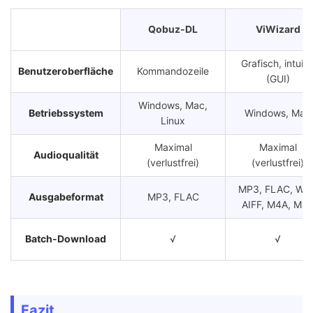
Qobuz-DL
ViWizard
Grafisch, intuiti
Benutzeroberfläche
Kommandozeile
(GUI)
Windows, Mac,
Betriebssystem
Windows, Mac
Linux
Maximal
Maximal
Audioqualität
(verlustfrei)
(verlustfrei)
MP3, FLAC, WAV
Ausgabeformat
MP3, FLAC
AIFF, M4A, M4
Batch-Download
√
√
Download-
Schnell
Bis zu 46×
Geschwindigkeit
Fazit