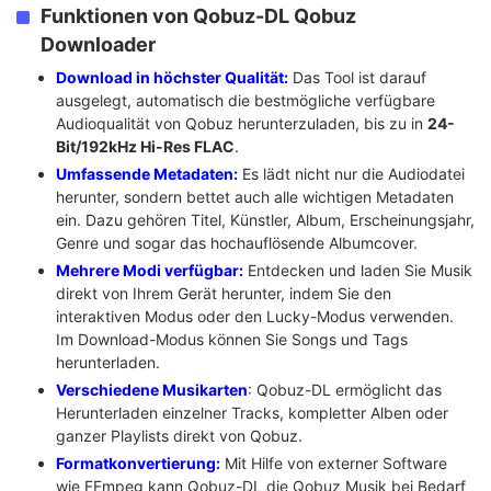
Funktionen von Qobuz-DL Qobuz
Downloader
Download in höchster Qualität:
Das Tool ist darauf
ausgelegt, automatisch die bestmögliche verfügbare
Audioqualität von Qobuz herunterzuladen, bis zu in
24-
Bit/192kHz Hi-Res FLAC
.
Umfassende Metadaten:
Es lädt nicht nur die Audiodatei
herunter, sondern bettet auch alle wichtigen Metadaten
ein. Dazu gehören Titel, Künstler, Album, Erscheinungsjahr,
Genre und sogar das hochauflösende Albumcover.
Mehrere Modi verfügbar:
Entdecken und laden Sie Musik
direkt von Ihrem Gerät herunter, indem Sie den
interaktiven Modus oder den Lucky-Modus verwenden.
Im Download-Modus können Sie Songs und Tags
herunterladen.
Verschiedene Musikarten
: Qobuz-DL ermöglicht das
Herunterladen einzelner Tracks, kompletter Alben oder
ganzer Playlists direkt von Qobuz.
Formatkonvertierung:
Mit Hilfe von externer Software
wie FFmpeg kann Qobuz-DL die Qobuz Musik bei Bedarf