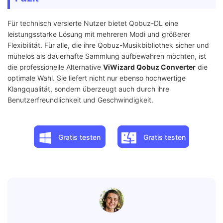
Einfachheit
✩✩
✩✩✩✩
Für technisch versierte Nutzer bietet Qobuz-DL eine
leistungsstarke Lösung mit mehreren Modi und größerer
Stabilität
✩✩✩
✩✩✩✩✩
Flexibilität. Für alle, die ihre Qobuz-Musikbibliothek sicher und
mühelos als dauerhafte Sammlung aufbewahren möchten, ist
Kosten
Kostenlos
Kostenpflichtig
die professionelle Alternative
ViWizard Qobuz Converter
die
optimale Wahl. Sie liefert nicht nur ebenso hochwertige
Klangqualität, sondern überzeugt auch durch ihre
Benutzerfreundlichkeit und Geschwindigkeit.
Gratis testen
Gratis testen