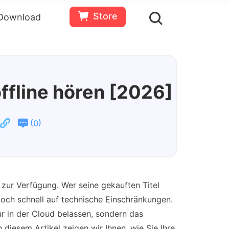
Store
Download
en
Bewertungen(
0
)
Ressourcen
Gratis
Jetzt
testen
kaufen
ffline hören [2026]
(
)
0
zur Verfügung. Wer seine gekauften Titel
edoch schnell auf technische Einschränkungen.
ur in der Cloud belassen, sondern das
 diesem Artikel zeigen wir Ihnen, wie Sie Ihre