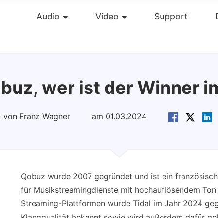
Audio
Video
Support
Übersicht
Guide
Tech Dat
buz, wer ist der Winner 
rt von Franz Wagner
am 01.03.2024
Qobuz wurde 2007 gegründet und ist ein französische
für Musikstreamingdienste mit hochauflösendem Ton 
Streaming-Plattformen wurde Tidal im Jahr 2024 gegr
Klangqualität bekannt sowie wird außerdem dafür gel