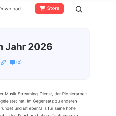
Store
Download
en
Bewertungen(
0
)
Ressourcen
Gratis
Jetzt
testen
kaufen
im Jahr 2026
(
)
0
r Musik-Streaming-Dienst, der Pionierarbeit
geleistet hat. Im Gegensatz zu anderen
ündet und ist ebenfalls für seine hohe
obt, den Künstlern höhere Tantiemen zu