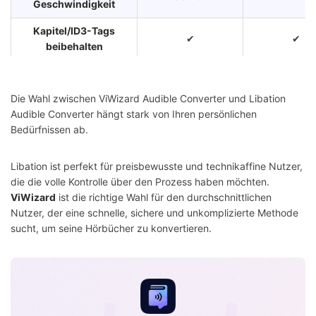
Geschwindigkeit
Kapitel/ID3-Tags
✔
✔
beibehalten
Anmeldung bei
✔
✔
Audible
Die Wahl zwischen ViWizard Audible Converter und Libation
Audible Converter hängt stark von Ihren persönlichen
Benutzerfreundlichkeit
Mittel
Sehr hoc
Bedürfnissen ab.
Kostenpflic
Kostenlos (Open
Libation ist perfekt für preisbewusste und technikaffine Nutzer,
Kosten
(Kostenlo
Source)
die die volle Kontrolle über den Prozess haben möchten.
Testversio
ViWizard
ist die richtige Wahl für den durchschnittlichen
Professionel
Nutzer, der eine schnelle, sichere und unkomplizierte Methode
Support
Community-basiert
Kundenserv
sucht, um seine Hörbücher zu konvertieren.