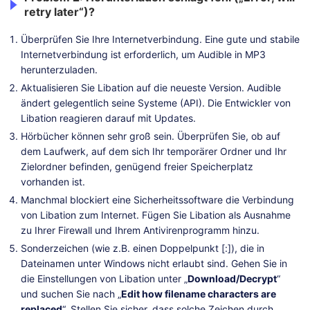
retry later“)?
Überprüfen Sie Ihre Internetverbindung. Eine gute und stabile
Internetverbindung ist erforderlich, um Audible in MP3
herunterzuladen.
Aktualisieren Sie Libation auf die neueste Version. Audible
ändert gelegentlich seine Systeme (API). Die Entwickler von
Libation reagieren darauf mit Updates.
Hörbücher können sehr groß sein. Überprüfen Sie, ob auf
dem Laufwerk, auf dem sich Ihr temporärer Ordner und Ihr
Zielordner befinden, genügend freier Speicherplatz
vorhanden ist.
Manchmal blockiert eine Sicherheitssoftware die Verbindung
von Libation zum Internet. Fügen Sie Libation als Ausnahme
zu Ihrer Firewall und Ihrem Antivirenprogramm hinzu.
Sonderzeichen (wie z.B. einen Doppelpunkt [:]), die in
Dateinamen unter Windows nicht erlaubt sind. Gehen Sie in
die Einstellungen von Libation unter „
Download/Decrypt
“
und suchen Sie nach „
Edit how filename characters are
replaced
“. Stellen Sie sicher, dass solche Zeichen durch