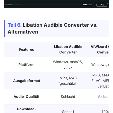
Teil 6.
Libation Audible Converter vs.
Alternativen
Libation Audible
ViWizard Au
Features
Converter
Converte
Windows, macOS,
Plattform
Windows, m
Linux
MP3, M4A, 
MP3, M4B
Ausgabeformat
FLAC, AIFF, 
(geschützt)
verlustfre
Audio-Qualität
Schlecht
Verlustfre
Download-
Schnell
100×