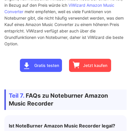
Stabilität
Medium
Hoch
in Bezug auf den Preis würde ich
ViWizard Amazon Music
Converter
mehr empfehlen, weil es viele Funktionen von
€14,90 für 1-
€13,95 für 1-
Noteburner gibt, die nicht häufig verwendet werden, was dem
Monats-Plan
Monats-Plan
Kauf eines Amazon Music Converter zu einem höheren Preis
€58,90 für 1-
€29,95 für 3-
entspricht. ViWizard verfügt aber auch über die
Preis
Jahres-Plan
Monats-Plan
Grundfunktionen von Noteburner, daher ist ViWizard die beste
€126,90 für
€79,95 für
Option.
unbefristeter-Plan
lebenslangen Pla
Gratis testen
Jetzt kaufen
Teil 7.
FAQs zu Noteburner Amazon
Music Recorder
Ist NoteBurner Amazon Music Recorder legal?