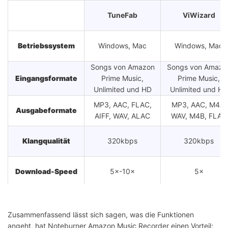
TuneFab
ViWizard
Betriebssystem
Windows, Mac
Windows, Mac
Songs von Amazon
Songs von Amazo
Eingangsformate
Prime Music,
Prime Music,
Unlimited und HD
Unlimited und HD
MP3, AAC, FLAC,
MP3, AAC, M4A,
Ausgabeformate
AIFF, WAV, ALAC
WAV, M4B, FLAC
Klangqualität
320kbps
320kbps
Download-Speed
5×-10×
5×
Ja, nur bietet
Testversion
Ja
einige Funktionen
Zusammenfassend lässt sich sagen, was die Funktionen
angeht, hat Noteburner Amazon Music Recorder einen Vorteil;