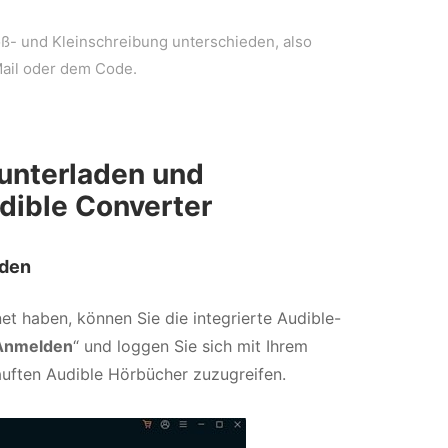
ß- und Kleinschreibung unterschieden, also
Mail oder dem Code.
unterladen und
dible Converter
lden
t haben, können Sie die integrierte Audible-
Anmelden
“ und loggen Sie sich mit Ihrem
auften Audible Hörbücher zuzugreifen.