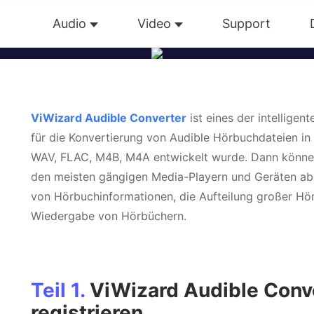
mate zu konvertieren. Außerdem kann er die großen H
Audio
Video
Support
Übersicht
Guide
Tech Dat
aufzuteilen. Ohne weitere zusätzliche Anwendungen m
Win
Mac
ViWizard Audible Converter
ist eines der intelligen
für die Konvertierung von Audible Hörbuchdateien in 
Gratis testen
Jetzt kaufen
WAV, FLAC, M4B, M4A entwickelt wurde. Dann können
den meisten gängigen Media-Playern und Geräten absp
von Hörbuchinformationen, die Aufteilung großer Hö
Wiedergabe von Hörbüchern.
Teil 1.
ViWizard Audible Conver
registrieren