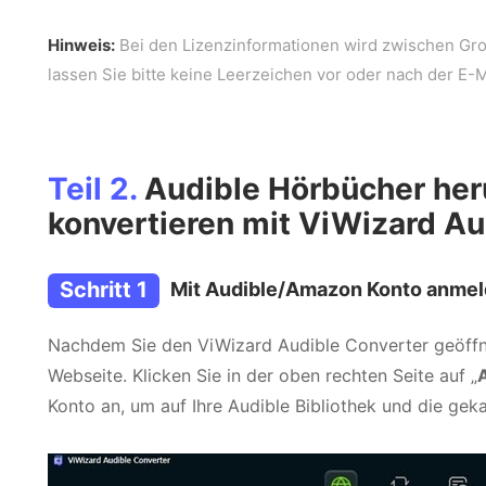
Hinweis:
Bei den Lizenzinformationen wird zwischen Gro
lassen Sie bitte keine Leerzeichen vor oder nach der E-
Teil 2.
Audible Hörbücher her
konvertieren mit ViWizard Au
Schritt 1
Mit Audible/Amazon Konto anme
Nachdem Sie den ViWizard Audible Converter geöffne
Webseite. Klicken Sie in der oben rechten Seite auf „
Konto an, um auf Ihre Audible Bibliothek und die gek