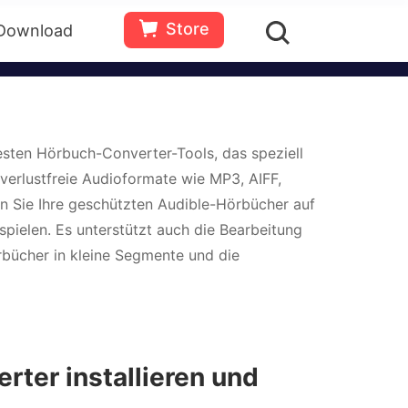
örbuchdateien in kleine Clips nach
Store
Download
en
Bewertungen(
0
)
Ressourcen
üssen installiert werden.
Gratis
Jetzt
testen
kaufen
testen Hörbuch-Converter-Tools, das speziell
verlustfreie Audioformate wie MP3, AIFF,
 Sie Ihre geschützten Audible-Hörbücher auf
ielen. Es unterstützt auch die Bearbeitung
rbücher in kleine Segmente und die
ter installieren und