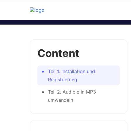
Audible Converter
M4B- und andere beliebte Audiofor
Kapiteln oder Zeitlänge 
Content
Teil 1. Installation und
Registrierung
Teil 2. Audible in MP3
umwandeln